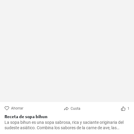
Ahorrar
Cuota
1
Receta de sopa bihun
La sopa bihun es una sopa sabrosa, rica y saciante originaria del
sudeste asiático. Combina los sabores de la carne de ave, las
verduras y los fideos de arroz en una sola olla. En casa la