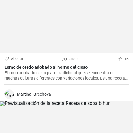
Ahorrar
Cuota
16
Lomo de cerdo adobado al horno delicioso
El lomo adobado es un plato tradicional que se encuentra en
muchas culturas diferentes con variaciones locales. Es una receta
sencilla y deliciosa que consiste en una pieza jugosa de lomo de
cerdo marinado (adobado) en una mezcla de especias, vinagre y ajo
antes de ser asado hasta quedar tierno y sabroso. Es excelente
Martina_Grechova
para una cena en familia o una comida especial.