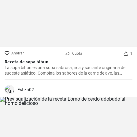
Ahorrar
Cuota
1
Receta de sopa bihun
La sopa bihun es una sopa sabrosa, rica y saciante originaria del
sudeste asiático. Combina los sabores de la carne de ave, las
verduras y los fideos de arroz en una sola olla. En casa la
preparamos todas las semanas.
Estika02