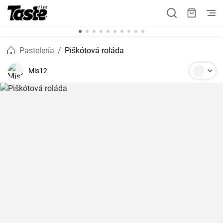
Pastelería
Piškótová roláda
Mis12