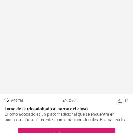
Ahorrar
Cuota
16
Lomo de cerdo adobado al horno delicioso
El lomo adobado es un plato tradicional que se encuentra en
muchas culturas diferentes con variaciones locales. Es una receta
sencilla y deliciosa que consiste en una pieza jugosa de lomo de
cerdo marinado (adobado) en una mezcla de especias, vinagre y ajo