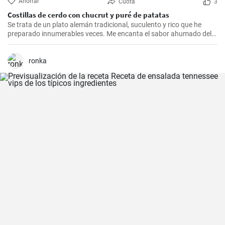
Ahorrar
Cuota
3
Costillas de cerdo con chucrut y puré de patatas
Se trata de un plato alemán tradicional, suculento y rico que he
preparado innumerables veces. Me encanta el sabor ahumado del
Kassler combinado con el chucrut ácido y el cremoso puré de
patatas. Esta receta es ideal para ocasiones especiales y también
es un delicioso plato reconfortante en los días más fríos.
ronka