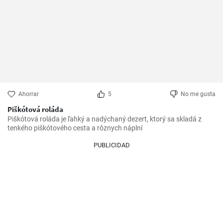
Ahorrar
5
No me gusta
Piškótová roláda
Piškótová roláda je ľahký a nadýchaný dezert, ktorý sa skladá z 
tenkého piškótového cesta a rôznych náplní
PUBLICIDAD