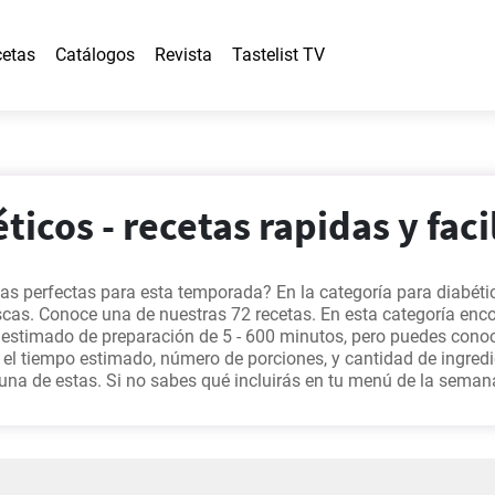
etas
Catálogos
Revista
Tastelist TV
ticos - recetas rapidas y faci
as perfectas para esta temporada? En la categoría para diabéti
scas. Conoce una de nuestras 72 recetas. En esta categoría enc
 estimado de preparación de 5 - 600 minutos, pero puedes cono
 el tiempo estimado, número de porciones, y cantidad de ingred
una de estas. Si no sabes qué incluirás en tu menú de la semana
as como
Ajoarriero atascaburras
,
Patatas a la importancia receta
so sin azúcar ideal para diabéticos
,
Ensalada de pasta
, ya que 
ro sitio.