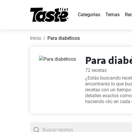
Categorías
Temas
Rec
Inicio
Para diabéticos
Para diabé
72 recetas
¿Estás buscando recet
encontrarás lo que bu
recetas con un tiempo
detalles exactos como
haciendo clic en cada 
recomendamos recet
Bizcocho ultra esponjo
más visitadas de nuest