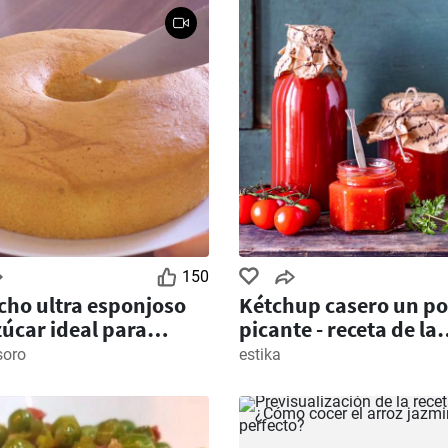
150
cho ultra esponjoso
Kétchup casero un p
zúcar ideal para
picante - receta de la
ticos
madre
oro
estika