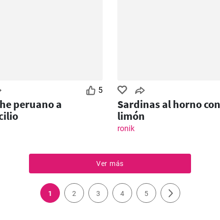
5
he peruano a
Sardinas al horno co
ilio
limón
ronik
Ver más
1
2
3
4
5