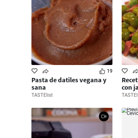
19
Pasta de datiles vegana y
Recet
sana
con j
TASTElist
TASTEl