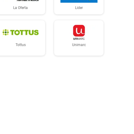
La Oferta
Lider
Tottus
Unimarc