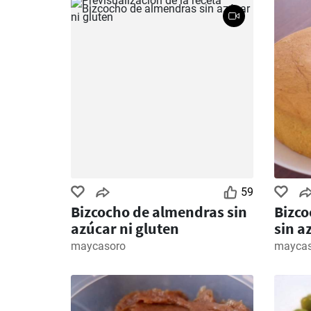
59
Bizcocho de almendras sin
Bizco
azúcar ni gluten
sin a
diabé
maycasoro
maycas