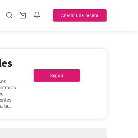
Añadir una receta
les
Seguir
cos
ontrarás
cer
ientes
, te
,
son las