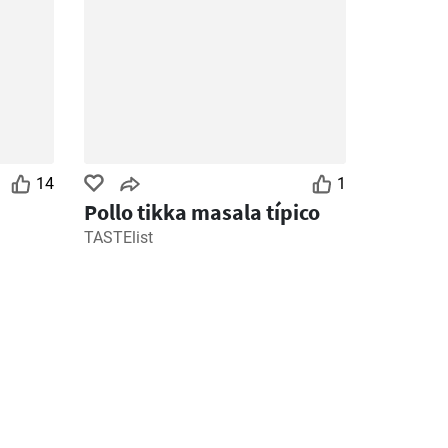
14
1
n
Pollo tikka masala típico
TASTElist