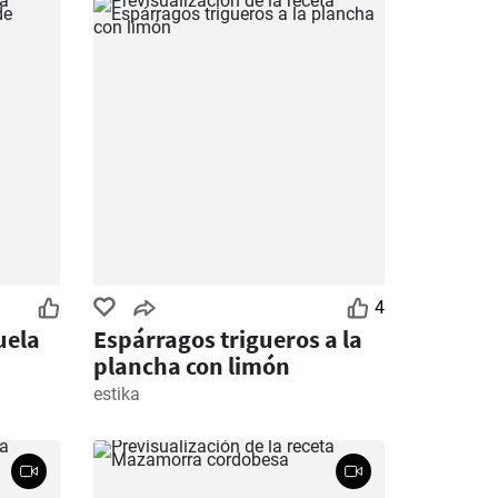
4
uela
Espárragos trigueros a la
plancha con limón
estika