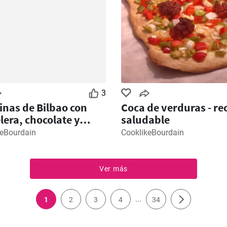
3
inas de Bilbao con
Coca de verduras - re
lera, chocolate y
saludable
n
keBourdain
CooklikeBourdain
Ver más
...
1
2
3
4
34