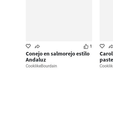
1
Conejo en salmorejo estilo
Carol
Andaluz
paste
limó
CooklikeBourdain
Cookli