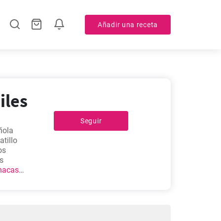
Añadir una receta
iles
Seguir
ñola
atillo
os
es
nacas
 y