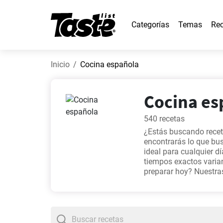
Categorías
Temas
Rec
Inicio
Cocina española
Cocina esp
540 recetas
¿Estás buscando recet
encontrarás lo que bus
ideal para cualquier d
tiempos exactos variand
preparar hoy? Nuestr
fácil
,
Leche Frita
,
Bacal
rápida.
, así que puede