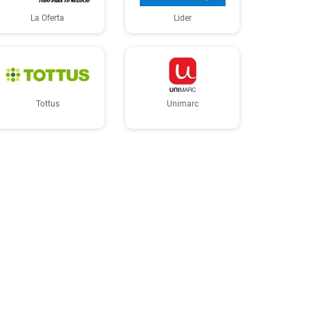
La Oferta
Lider
Tottus
Unimarc