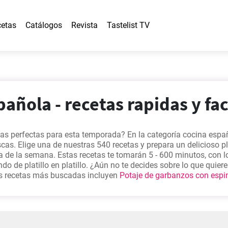
etas
Catálogos
Revista
Tastelist TV
añola - recetas rapidas y fac
as perfectas para esta temporada? En la categoría cocina espa
cas. Elige una de nuestras 540 recetas y prepara un delicioso pl
ía de la semana. Estas recetas te tomarán 5 - 600 minutos, con l
o de platillo en platillo. ¿Aún no te decides sobre lo que quier
as recetas más buscadas incluyen
Potaje de garbanzos con espi
ao al pil pil rápido y fácil
,
Mejillones a la Marinera - Receta fácil
s elegir una de estas para empezar.