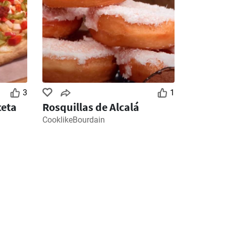
3
1
ceta
Rosquillas de Alcalá
CooklikeBourdain