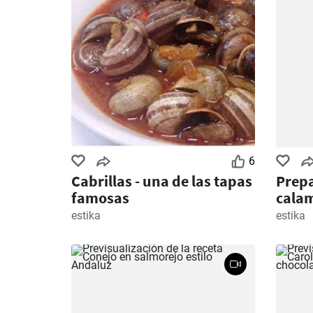
6
Cabrillas - una de las tapas
Prepa
famosas
calam
estika
estika