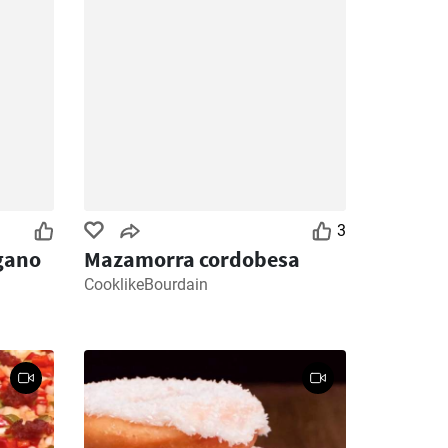
3
gano
Mazamorra cordobesa
CooklikeBourdain