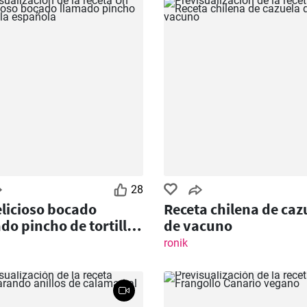
28
licioso bocado
Receta chilena de caz
do pincho de tortilla
de vacuno
ñola
ronik