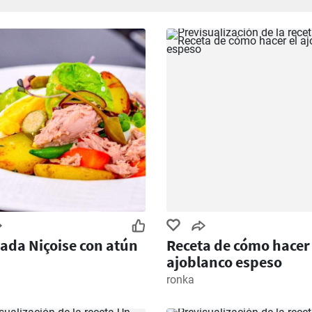
ada Niçoise con atún
Receta de cómo hacer 
ajoblanco espeso
ronka