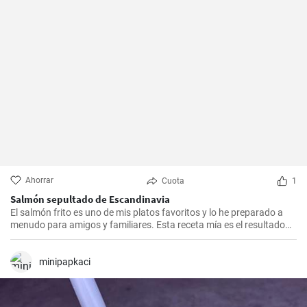
Ahorrar
Cuota
1
Salmón sepultado de Escandinavia
El salmón frito es uno de mis platos favoritos y lo he preparado a
menudo para amigos y familiares. Esta receta mía es el resultado
de mucha experimentación y personalización. Lo sorprendente es
que es increíblemente fácil de hacer y, a la vez, tan sabrosa e
impresionante. Un trozo de filete de salmón fresco se marina en un
minipapkaci
encurtido picante y está listo para servir al cabo de dos días.