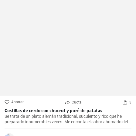
Ahorrar
Cuota
3
Costillas de cerdo con chucrut y puré de patatas
Se trata de un plato alemán tradicional, suculento y rico que he
preparado innumerables veces. Me encanta el sabor ahumado del
Kassler combinado con el chucrut ácido y el cremoso puré de
patatas. Esta receta es ideal para ocasiones especiales y también