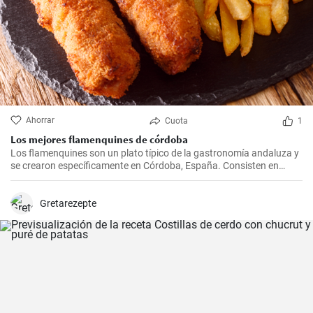
Ahorrar
Cuota
1
Los mejores flamenquines de córdoba
Los flamenquines son un plato típico de la gastronomía andaluza y
se crearon específicamente en Córdoba, España. Consisten en
rollitos de jamón serrano y carne de cerdo empanados y fritos. Son
crujientes por fuera y jugosos por dentro, generalmente se sirven
como tapas y son comúnmente acompañados con papas fritas y
Gretarezepte
mayonesa.