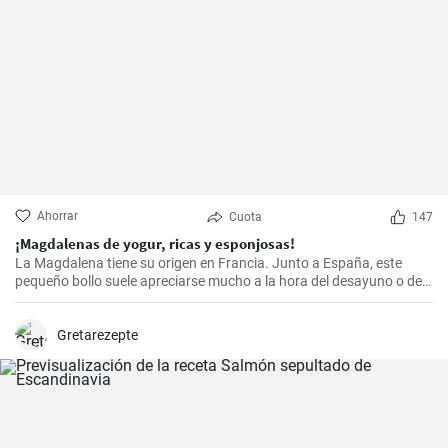
Ahorrar
Cuota
147
¡Magdalenas de yogur, ricas y esponjosas!
La Magdalena tiene su origen en Francia. Junto a España, este
pequeño bollo suele apreciarse mucho a la hora del desayuno o de
la merienda. ¡Con la receta que os propongo hoy, vuestras
magdalenas van a salir muy ricas y esponjosas! ¡No os la perdáis!
Gretarezepte