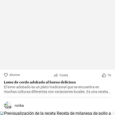
Ahorrar
Cuota
16
Lomo de cerdo adobado al horno delicioso
El lomo adobado es un plato tradicional que se encuentra en
muchas culturas diferentes con variaciones locales. Es una receta
sencilla y deliciosa que consiste en una pieza jugosa de lomo de
cerdo marinado (adobado) en una mezcla de especias, vinagre y ajo
antes de ser asado hasta quedar tierno y sabroso. Es excelente
ronka
para una cena en familia o una comida especial.