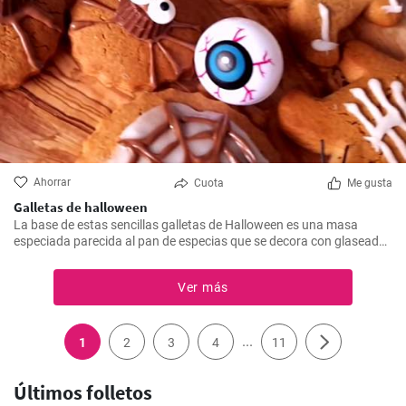
Ahorrar
Cuota
Me gusta
Galletas de halloween
La base de estas sencillas galletas de Halloween es una masa
especiada parecida al pan de especias que se decora con glaseado
y chocolate. ¡Las galletas se hornean y decoran rápidamente para
que empiece la fiesta de Halloween!
Ver más
...
1
2
3
4
11
Últimos folletos