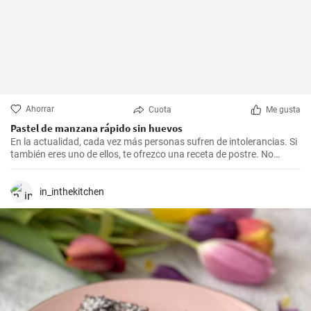
Ahorrar
Cuota
Me gusta
Pastel de manzana rápido sin huevos
En la actualidad, cada vez más personas sufren de intolerancias. Si
también eres uno de ellos, te ofrezco una receta de postre. No
tienes que privarte de los deliciosos pasteles. Este no lleva huevos,
gluten ni lactosa.
in_inthekitchen