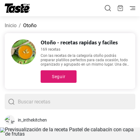
Inicio
Otoño
Otoño - recetas rapidas y faciles
169 recetas
Con las recetas de la categoría otoño podrás
preparar platillos perfectos para cada ocasión, todo
organizado y agrupado en un mismo lugar. Una de
estas 169 recetas podría ser tu favorita. En esta
categoría encontrarás recetas con un tiempo
Seguir
estimado de preparación de 5 - 450 minutos, pero
puedes conocer detalles exactos como el tiempo
estimado, número de porciones, y cantidad de
ingredientes haciendo clic en cada una de estas.
¿Todavía necesitas inspiración para alguna de tus
comidas?
Mejillones a la Marinera - Receta fácil y
rápida.
,
Dulces miguelitos
,
Deliciosa Crema de
Calabacín
,
Ajoarriero atascaburras
son algunas de
nuestras recetas más buscadas ya que son rápidas
y fáciles de preparar.
in_inthekitchen