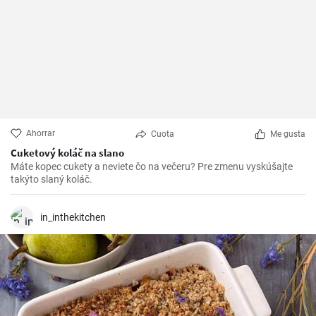
Ahorrar
Cuota
Me gusta
Cuketový koláč na slano
Máte kopec cukety a neviete čo na večeru? Pre zmenu vyskúšajte
takýto slaný koláč.
in_inthekitchen