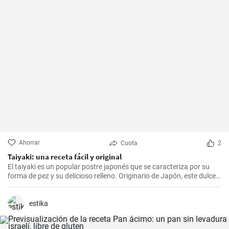
Ahorrar
Cuota
2
Taiyaki: una receta fácil y original
El taiyaki es un popular postre japonés que se caracteriza por su
forma de pez y su delicioso relleno. Originario de Japón, este dulce
ha ganado popularidad en todo el mundo debido a su sabor único y
su presentación encantadora.
estika