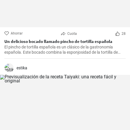
Ahorrar
Cuota
28
Un delicioso bocado llamado pincho de tortilla española
El pincho de tortilla española es un clásico de la gastronomía
española. Este bocado combina la esponjosidad de la tortilla de
patatas con la practicidad de un pincho, convirtiéndolo en una
opción perfecta para una reunión informal o ocasión especial.
estika