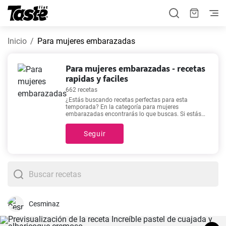
Inicio
Para mujeres embarazadas
Para mujeres embarazadas - recetas
rapidas y faciles
662 recetas
¿Estás buscando recetas perfectas para esta
temporada? En la categoría para mujeres
embarazadas encontrarás lo que buscas. Si estás
buscando crear un menú variado para toda la
semana, prepara una de nuestras 662 recetas.
Seguir
Preparar los platillos de esta categoría te tomará
alrededor de 5 - 600 minutos. También puedes
encontrar el tiempo de preparación de cada receta
haciendo clic en ellas. Recetas como
Potaje de
garbanzos con espinacas fácil
,
Leche Frita
,
Bacalao
al pil pil rápido y fácil
,
Baba ganoush o el paté de la
berenjena
están entre las más populares de nuestro
sitio debido a que son deliciosas, fáciles de preparar
y no utilizan demasiados ingredientes.
Cesminaz