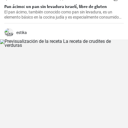
Pan ácimo: un pan sin levadura israelí, libre de gluten
El pan ácimo, también conocido como pan sin levadura, es un
elemento básico en la cocina judía y es especialmente consumido
durante Pesaj. En esta receta, te mostraré cómo hacer tu propio
pan ácimo casero de manera sencilla y deliciosa.
estika