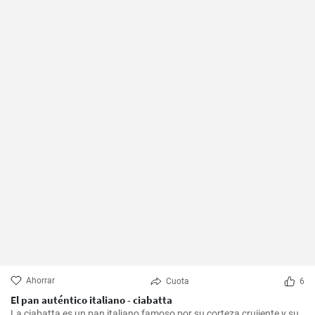
Ahorrar
Cuota
6
El pan auténtico italiano - ciabatta
La ciabatta es un pan italiano famoso por su corteza crujiente y su