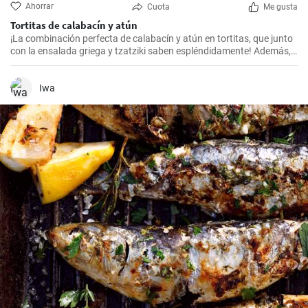
Ahorrar
Cuota
Me gusta
Tortitas de calabacín y atún
¡La combinación perfecta de calabacín y atún en tortitas, que junto
con la ensalada griega y tzatziki saben espléndidamente! Además,
están horneados, por lo que no hay riesgo de exceso de aceite.
Iwa