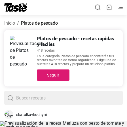
Inicio
Platos de pescado
Platos de pescado - recetas rapidas
y faciles
418 recetas
En la categoría Platos de pescado encontrarás tus
recetas favoritas de forma organizada. Elige una de
nuestras 418 recetas y prepara un delicioso platillo
ideal para cualquier día de la semana. Preparar los
platillos de esta categoría te tomará alrededor de 1 -
Seguir
7200 minutos. También puedes encontrar el tiempo
de preparación de cada receta haciendo clic en
ellas. ¿Aún no te decides sobre lo que quieres
preparar hoy? Nuestras recetas más buscadas
incluyen
Bacalao al pil pil rápido y fácil
,
Merluza en
salsa verde
,
Pastel casero de bacalao portugués de
Lisboa
,
Bacalao a la riojana fácil sin horno
, así que
puedes elegir una de estas para empezar.
skatulkavkuchyni