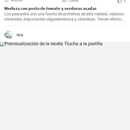
Ahorrar
Cuota
3
Merluza con pesto de tomate y verduras asadas
Los pescados son una fuente de proteínas de alta calidad, valiosos
minerales, importantes oligoelementos y vitaminas. Tienen efectos
beneficiosos para el sistema cardiovascular y se recomienda
consumirlos al menos dos veces a la semana. Inspírate con nuestro
rápido almuerzo.
Iwa