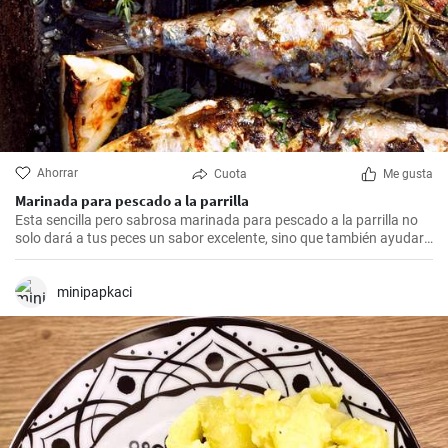
Ahorrar
Cuota
Me gusta
Marinada para pescado a la parrilla
Esta sencilla pero sabrosa marinada para pescado a la parrilla no
solo dará a tus peces un sabor excelente, sino que también ayudará
a que estén suaves, jugosos y llenos de sabor. Ideal para todo tipo
de pescados.
minipapkaci