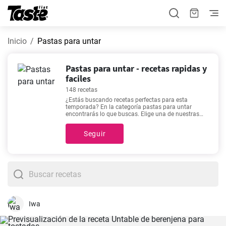
Inicio
Pastas para untar
Pastas para untar - recetas rapidas y
faciles
148 recetas
¿Estás buscando recetas perfectas para esta
temporada? En la categoría pastas para untar
encontrarás lo que buscas. Elige una de nuestras
148 recetas y prepara un delicioso platillo ideal para
cualquier día de la semana. Para cocinar estas
Seguir
recetas necesitarás cerca de 1 - 240 minutos, sin
embargo, puedes conocer el tiempo exacto de
preparación de cada platillo, así como los
ingredientes y el número de porciones, haciendo clic
en el que más te interese. Si estás buscando una
receta tan fácil como deliciosa, te invitamos a
echarle un ojo a alguna de estas:
Baba ganoush o el
paté de la berenjena
,
Tomate triturado casero como
de la abuela
,
Brandada de bacalao tradicional con
patatas
,
Receta fácil y rápida de humus de calabaza
Iwa
para Halloween
. Son las más buscadas de nuestro
sitio por alguna razón.