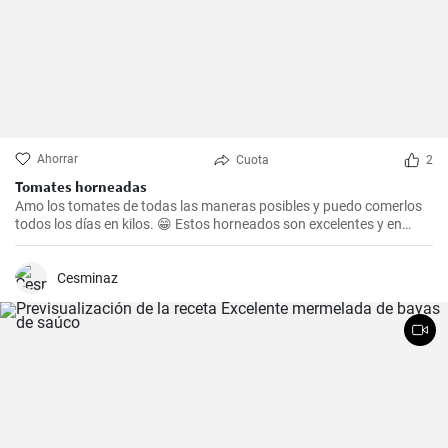
Ahorrar
Cuota
2
Tomates horneadas
Amo los tomates de todas las maneras posibles y puedo comerlos
todos los días en kilos. 😁 Estos horneados son excelentes y en
invierno me recuerdan a las cálidas noches de verano. Y si
acostumbras dar regalos comestibles en Navidad, estos tomates
horneados seguramente serán apreciados por tus seres queridos.
Cesminaz