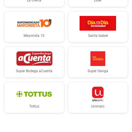
La Oferta
Lider
Mayorista 10
Santa Isabel
Super Bodega aCuenta
Super Ganga
Tottus
Unimarc