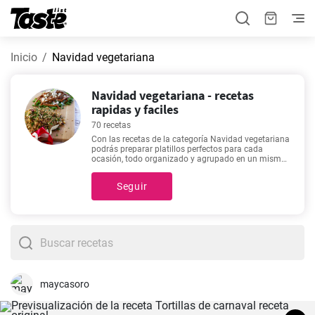
Inicio
Navidad vegetariana
Navidad vegetariana - recetas
rapidas y faciles
70 recetas
Con las recetas de la categoría Navidad vegetariana
podrás preparar platillos perfectos para cada
ocasión, todo organizado y agrupado en un mismo
lugar. ¿No sabes qué preparar? Tenemos 70 recetas
perfectas para ti. En esta categoría encontrarás
Seguir
recetas con un tiempo estimado de preparación de
5 - 450 minutos, pero puedes conocer detalles
exactos como el tiempo estimado, número de
porciones, y cantidad de ingredientes haciendo clic
en cada una de estas. Si no sabes qué incluirás en
tu menú de la semana, te recomendamos recetas
como
Mejillones a la Marinera - Receta fácil y
rápida.
,
Cremoso Puré de Patatas casero.
,
Ajoarriero
atascaburras
,
Patatas a la importancia receta
, ya
que son las más visitadas de nuestro sitio.
maycasoro