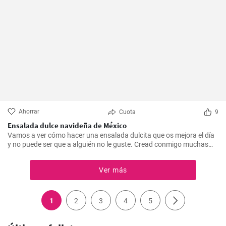
Ahorrar
Cuota
9
Ensalada dulce navideña de México
Vamos a ver cómo hacer una ensalada dulcita que os mejora el día
y no puede ser que a alguién no le guste. Cread conmigo muchas
caritas sonrientes para la Navidad.
Ver más
1
2
3
4
5