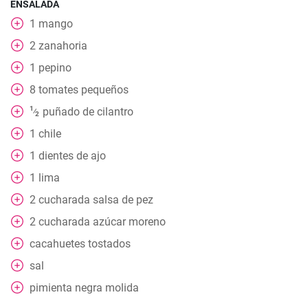
ENSALADA
1
mango
2
zanahoria
1
pepino
8
tomates pequeños
1
puñado
de cilantro
⁄
2
1
chile
1
dientes de ajo
1
lima
2
cucharada
salsa de pez
2
cucharada
azúcar moreno
cacahuetes tostados
sal
pimienta negra molida