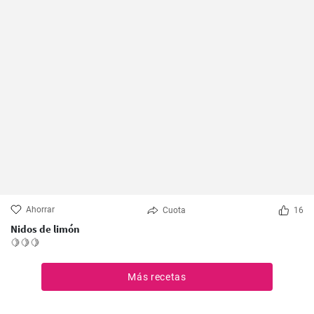
Ahorrar
Cuota
16
Nidos de limón
🍋🍋🍋
Más recetas