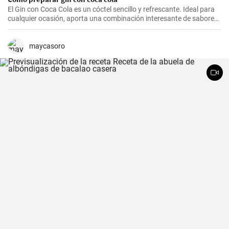
El Gin con Coca Cola es un cóctel sencillo y refrescante. Ideal para
cualquier ocasión, aporta una combinación interesante de sabores
que resultarán del agrado para quienes disfrutan de bebidas
espirituosas mezcladas con refrescos. Aunque puede parecer poco
común mezclar gin con Coca Cola, esta receta puede sorprender
maycasoro
por su agradable sabor.