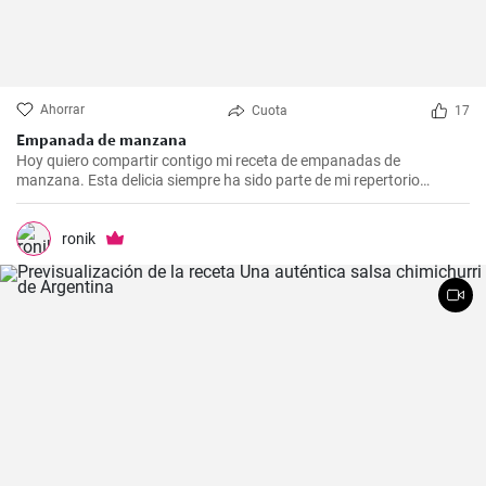
Ahorrar
Cuota
17
Empanada de manzana
Hoy quiero compartir contigo mi receta de empanadas de
manzana. Esta delicia siempre ha sido parte de mi repertorio
culinario. Me gusta hacerlas en epocas de frio para endulzar el
paladar y demostrar que no sólo las empanadas saladas pueden
hacerte feliz. Es un postre que nunca falla en las reuniones
ronik
familiares y siempre impresiona a los invitados. Espero que la
disfrutes tanto como yo.