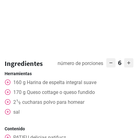
6
Ingredientes
número de porciones
Herramientas
160
g
Harina de espelta integral suave
170
g
Queso cottage o queso fundido
1
2
cucharas
polvo para hornear
⁄
2
sal
Contenido
PATIFU delicias patifucz