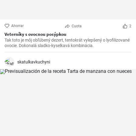
Ahorrar
Cuota
2
Veterníky s ovocnou posýpkou
Tak toto je môj obľúbený dezert, tentokrát vylepšený o lyofilizované
ovocie. Dokonalá sladko-kyselkavá kombinácia.
skatulkavkuchyni