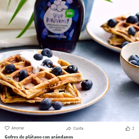
Ahorrar
Cuota
2
Gofres de plátano con arándanos