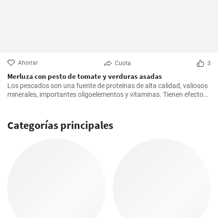
Ahorrar
Cuota
3
Merluza con pesto de tomate y verduras asadas
Los pescados son una fuente de proteínas de alta calidad, valiosos
minerales, importantes oligoelementos y vitaminas. Tienen efectos
beneficiosos para el sistema cardiovascular y se recomienda
consumirlos al menos dos veces a la semana. Inspírate con nuestro
rápido almuerzo.
Categorías principales