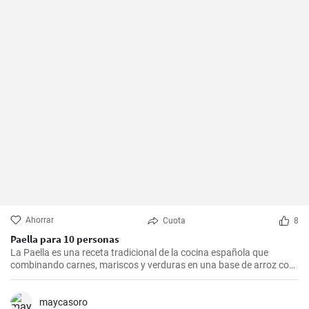
Ahorrar
Cuota
8
Paella para 10 personas
La Paella es una receta tradicional de la cocina española que
combinando carnes, mariscos y verduras en una base de arroz con
una mezcla de especias, ofrece una experiencia culinaria llena de
sabores y texturas. Aunque cada región de España tiene su propia
forma de hacer la paella, esta receta se acerca a la versión más
maycasoro