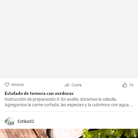
Ahorrar
Cuota
16
Estofado de ternera con verduras
Instrucción de preparación 0: En aceite, doramos la cebolla.
Agregamos la carne cortada, las especias y la cubrimos con agua.
Cocinamos hasta que esté tierna. Luego, agregamos las verduras,
el puré y cocinamos hasta que todo esté suave. Finalmente
agregamos la crema y dejamos que hierva.
Estika02