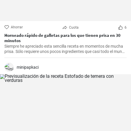
Ahorrar
Cuota
6
Horneado rápido de galletas para los que tienen prisa en 30
minutos
Siempre he apreciado esta sencilla receta en momentos de mucha
prisa. Sólo requiere unos pocos ingredientes que casi todo el mundo
tiene en casa, y en apenas 30 minutos puedes estar disfrutando de
unas deliciosas galletas caseras. Con su textura crujiente y su
sabor dulce, siempre eran un éxito para las visitas improvisadas y
minipapkaci
para compartir con amigos y familiares.