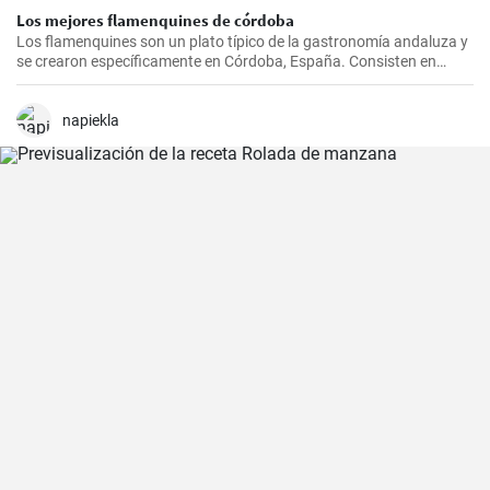
Los mejores flamenquines de córdoba
Los flamenquines son un plato típico de la gastronomía andaluza y
se crearon específicamente en Córdoba, España. Consisten en
rollitos de jamón serrano y carne de cerdo empanados y fritos. Son
crujientes por fuera y jugosos por dentro, generalmente se sirven
como tapas y son comúnmente acompañados con papas fritas y
napiekla
mayonesa.