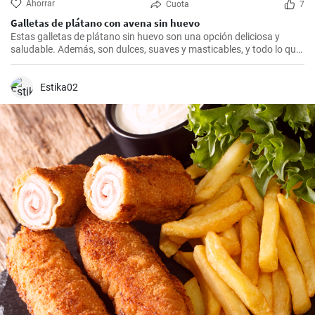
Ahorrar
Cuota
7
Galletas de plátano con avena sin huevo
Estas galletas de plátano sin huevo son una opción deliciosa y
saludable. Además, son dulces, suaves y masticables, y todo lo que
necesitas es un plátano, avena y un toque de edulcorante.
Estika02