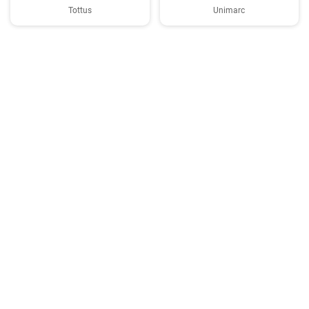
Tottus
Unimarc
Copyright © 2026 TasteList.cl. Reservados todos los derechos. Se prohíbe la
copia de textos sin el consentimiento por escrito del operador.