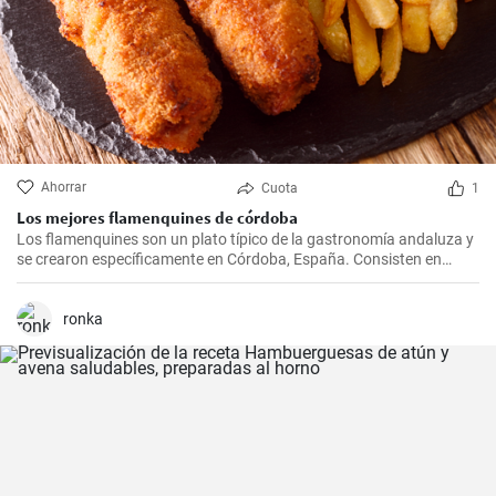
Ahorrar
Cuota
1
Los mejores flamenquines de córdoba
Los flamenquines son un plato típico de la gastronomía andaluza y
se crearon específicamente en Córdoba, España. Consisten en
rollitos de jamón serrano y carne de cerdo empanados y fritos. Son
crujientes por fuera y jugosos por dentro, generalmente se sirven
como tapas y son comúnmente acompañados con papas fritas y
ronka
mayonesa.