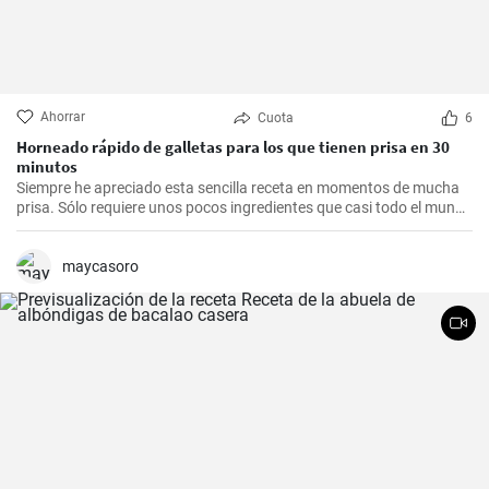
Ahorrar
Cuota
6
Horneado rápido de galletas para los que tienen prisa en 30
minutos
Siempre he apreciado esta sencilla receta en momentos de mucha
prisa. Sólo requiere unos pocos ingredientes que casi todo el mundo
tiene en casa, y en apenas 30 minutos puedes estar disfrutando de
unas deliciosas galletas caseras. Con su textura crujiente y su
sabor dulce, siempre eran un éxito para las visitas improvisadas y
maycasoro
para compartir con amigos y familiares.