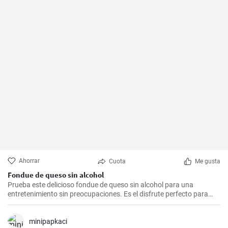
Ahorrar
Cuota
Me gusta
Fondue de queso sin alcohol
Prueba este delicioso fondue de queso sin alcohol para una
entretenimiento sin preocupaciones. Es el disfrute perfecto para
una noche acogedora con amigos y familiares. Sírvelo con tus
guarniciones favoritas como pan crujiente, verduras o incluso
frutas para una experiencia culinaria inolvidable.
minipapkaci