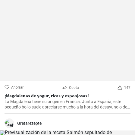
Ahorrar
Cuota
147
¡Magdalenas de yogur, ricas y esponjosas!
La Magdalena tiene su origen en Francia. Junto a España, este
pequeño bollo suele apreciarse mucho a la hora del desayuno o de
la merienda. ¡Con la receta que os propongo hoy, vuestras
magdalenas van a salir muy ricas y esponjosas! ¡No os la perdáis!
Gretarezepte