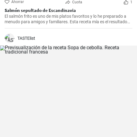
Ahorrar
Cuota
1
Salmón sepultado de Escandinavia
El salmón frito es uno de mis platos favoritos y lo he preparado a
menudo para amigos y familiares. Esta receta mía es el resultado
de mucha experimentación y personalización. Lo sorprendente es
que es increíblemente fácil de hacer y, a la vez, tan sabrosa e
impresionante. Un trozo de filete de salmón fresco se marina en un
TASTElist
encurtido picante y está listo para servir al cabo de dos días.