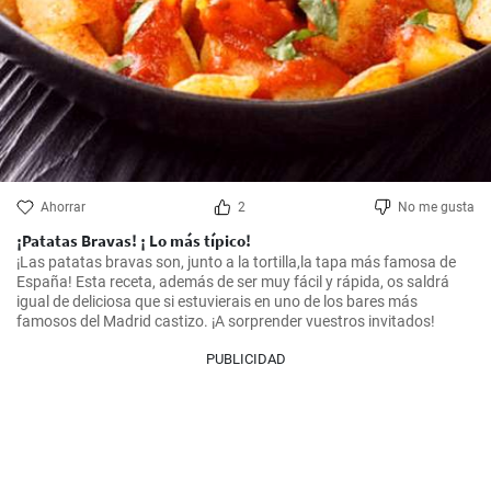
Ahorrar
2
No me gusta
¡Patatas Bravas! ¡ Lo más típico!
¡Las patatas bravas son, junto a la tortilla,la tapa más famosa de 
España! Esta receta, además de ser muy fácil y rápida, os saldrá 
igual de deliciosa que si estuvierais en uno de los bares más 
famosos del Madrid castizo. ¡A sorprender vuestros invitados!
PUBLICIDAD