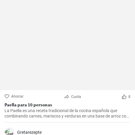
Ahorrar
Cuota
8
Paella para 10 personas
La Paella es una receta tradicional de la cocina española que
combinando carnes, mariscos y verduras en una base de arroz con
una mezcla de especias, ofrece una experiencia culinaria llena de
sabores y texturas. Aunque cada región de España tiene su propia
forma de hacer la paella, esta receta se acerca a la versión más
Gretarezepte