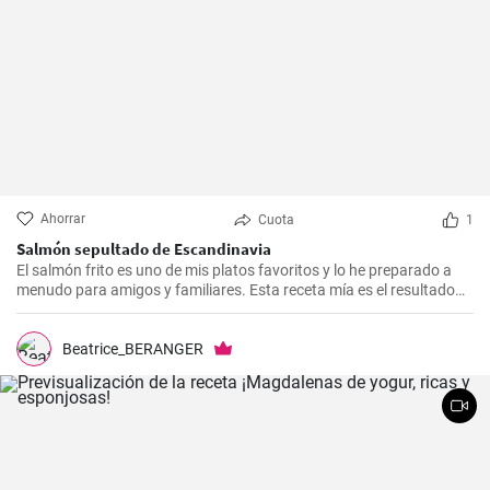
Ahorrar
Cuota
1
Salmón sepultado de Escandinavia
El salmón frito es uno de mis platos favoritos y lo he preparado a
menudo para amigos y familiares. Esta receta mía es el resultado
de mucha experimentación y personalización. Lo sorprendente es
que es increíblemente fácil de hacer y, a la vez, tan sabrosa e
impresionante. Un trozo de filete de salmón fresco se marina en un
Beatrice_BERANGER
encurtido picante y está listo para servir al cabo de dos días.