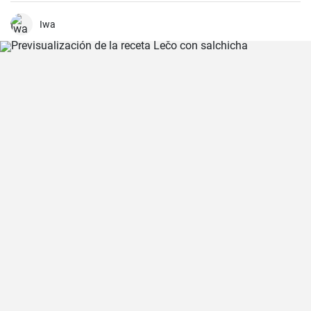
magdalenas van a salir muy ricas y esponjosas! ¡No os la perdáis!
Iwa