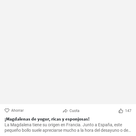
Ahorrar
Cuota
147
¡Magdalenas de yogur, ricas y esponjosas!
La Magdalena tiene su origen en Francia. Junto a España, este
pequeño bollo suele apreciarse mucho a la hora del desayuno o de
la merienda. ¡Con la receta que os propongo hoy, vuestras