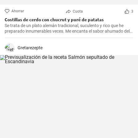
Ahorrar
Cuota
3
Costillas de cerdo con chucrut y puré de patatas
Se trata de un plato alemán tradicional, suculento y rico que he
preparado innumerables veces. Me encanta el sabor ahumado del
Kassler combinado con el chucrut ácido y el cremoso puré de
patatas. Esta receta es ideal para ocasiones especiales y también
es un delicioso plato reconfortante en los días más fríos.
Gretarezepte