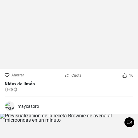
Ahorrar
Cuota
16
Nidos de limón
🍋🍋🍋
maycasoro