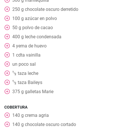
300
g
mantequilla
250
g
chocolate oscuro derretido
100
g
azúcar en polvo
50
g
polvo de cacao
400
g
leche condensada
4
yema de huevo
1
cdta
vainilla
un
poco sal
1
taza
leche
⁄
2
1
taza
Baileys
⁄
2
375
g
galletas Marie
COBERTURA
140
g
crema agria
140
g
chocolate oscuro cortado