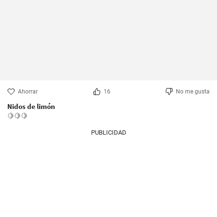
Ahorrar
16
No me gusta
Nidos de limón
🍋🍋🍋
PUBLICIDAD