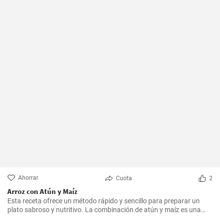
Ahorrar
Cuota
2
Arroz con Atún y Maíz
Esta receta ofrece un método rápido y sencillo para preparar un
plato sabroso y nutritivo. La combinación de atún y maíz es una
excelente manera de agregar algo de proteína y color a nuestra