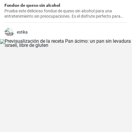
Fondue de queso sin alcohol
Prueba este delicioso fondue de queso sin alcohol para una
entretenimiento sin preocupaciones. Es el disfrute perfecto para
una noche acogedora con amigos y familiares. Sírvelo con tus
guarniciones favoritas como pan crujiente, verduras o incluso
frutas para una experiencia culinaria inolvidable.
estika