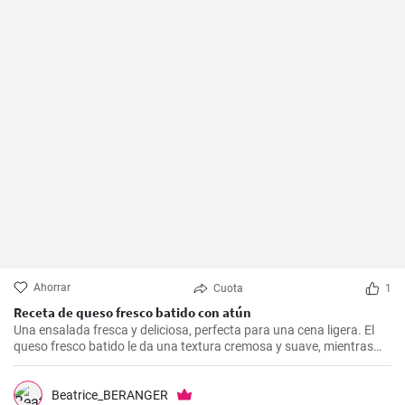
Ahorrar
Cuota
1
Receta de queso fresco batido con atún
Una ensalada fresca y deliciosa, perfecta para una cena ligera. El
queso fresco batido le da una textura cremosa y suave, mientras
que el atún le aporta proteínas con el sabor. Suele servirse fría,
acompañada de tostadas o pan integral.
Beatrice_BERANGER