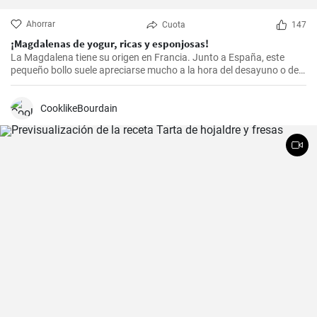
Ahorrar
Cuota
147
¡Magdalenas de yogur, ricas y esponjosas!
La Magdalena tiene su origen en Francia. Junto a España, este
pequeño bollo suele apreciarse mucho a la hora del desayuno o de
la merienda. ¡Con la receta que os propongo hoy, vuestras
magdalenas van a salir muy ricas y esponjosas! ¡No os la perdáis!
CooklikeBourdain