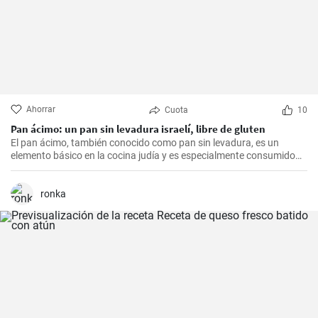
Ahorrar
Cuota
10
Pan ácimo: un pan sin levadura israelí, libre de gluten
El pan ácimo, también conocido como pan sin levadura, es un
elemento básico en la cocina judía y es especialmente consumido
durante Pesaj. En esta receta, te mostraré cómo hacer tu propio
pan ácimo casero de manera sencilla y deliciosa.
ronka