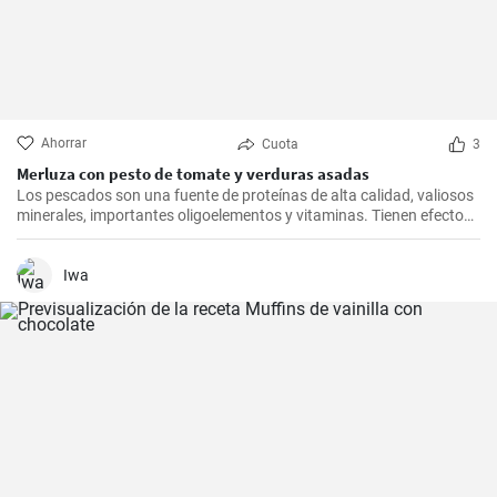
Ahorrar
Cuota
3
Merluza con pesto de tomate y verduras asadas
Los pescados son una fuente de proteínas de alta calidad, valiosos
minerales, importantes oligoelementos y vitaminas. Tienen efectos
beneficiosos para el sistema cardiovascular y se recomienda
consumirlos al menos dos veces a la semana. Inspírate con nuestro
rápido almuerzo.
Iwa