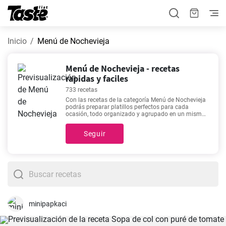
Inicio
Menú de Nochevieja
Menú de Nochevieja - recetas
rapidas y faciles
733 recetas
Con las recetas de la categoría Menú de Nochevieja
podrás preparar platillos perfectos para cada
ocasión, todo organizado y agrupado en un mismo
lugar. Una de estas 733 recetas podría ser tu
favorita. Preparar los platillos de esta categoría te
Seguir
tomará alrededor de 2 - 480 minutos. También
puedes encontrar el tiempo de preparación de cada
receta haciendo clic en ellas. Recetas como
Bacalao
al pil pil rápido y fácil
,
Buñuelos de bacalao
,
Pastel
casero de bacalao portugués de Lisboa
,
Bacalao a
la riojana fácil sin horno
están entre las más
populares de nuestro sitio debido a que son
deliciosas, fáciles de preparar y no utilizan
demasiados ingredientes.
minipapkaci