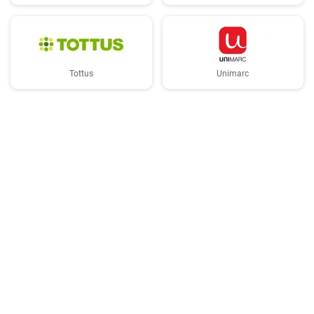
Tottus
Unimarc