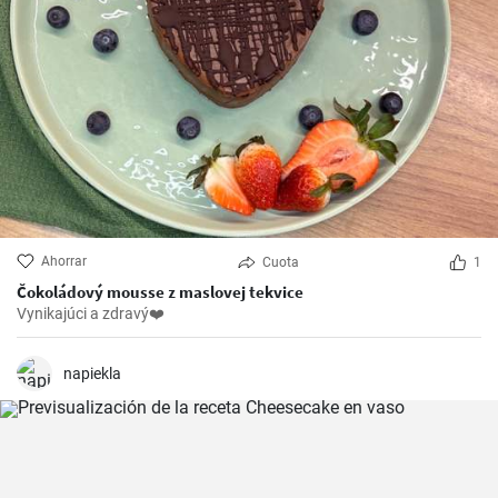
Ahorrar
Cuota
1
Čokoládový mousse z maslovej tekvice
Vynikajúci a zdravý❤️
napiekla