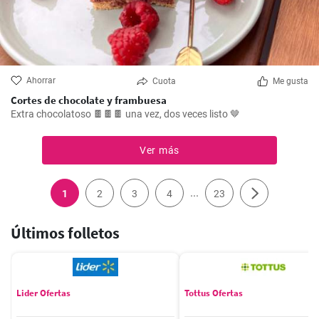
Ahorrar
Cuota
Me gusta
Cortes de chocolate y frambuesa
Extra chocolatoso 🍫🍫🍫 una vez, dos veces listo 🤎
Ver más
...
1
2
3
4
23
Últimos folletos
Lider Ofertas
Tottus Ofertas