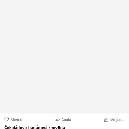
Ahorrar
Cuota
Me gusta
Čokoládovo-banánová zmrzlina