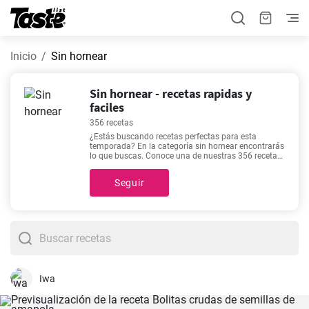
Inicio
Sin hornear
Sin hornear - recetas rapidas y
faciles
356 recetas
¿Estás buscando recetas perfectas para esta
temporada? En la categoría sin hornear encontrarás
lo que buscas. Conoce una de nuestras 356 recetas.
Para cocinar estas recetas necesitarás cerca de 5 -
1440 minutos, sin embargo, puedes conocer el
Seguir
tiempo exacto de preparación de cada platillo, así
como los ingredientes y el número de porciones,
haciendo clic en el que más te interese. Si no sabes
qué incluirás en tu menú de la semana, te
recomendamos recetas como
Deliciosa Crema de
Calabacín
,
Cremoso Puré de Patatas casero.
,
Tarta
de queso sin horno de Eva Arguiñano
,
Boquerones
en vinagre receta paso a paso
, ya que son las más
visitadas de nuestro sitio.
Iwa