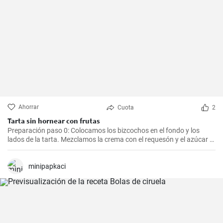
Ahorrar
Cuota
2
Tarta sin hornear con frutas
Preparación paso 0: Colocamos los bizcochos en el fondo y los
lados de la tarta. Mezclamos la crema con el requesón y el azúcar y
lo colocamos en capas sobre los bizcochos, donde ponemos la
fruta entre ellos. Dejamos enfriar al menos 5 horas en el frigorífico.
minipapkaci