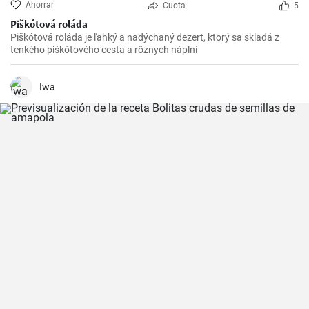
Ahorrar
Cuota
5
Piškótová roláda
Piškótová roláda je ľahký a nadýchaný dezert, ktorý sa skladá z
tenkého piškótového cesta a rôznych náplní
Iwa