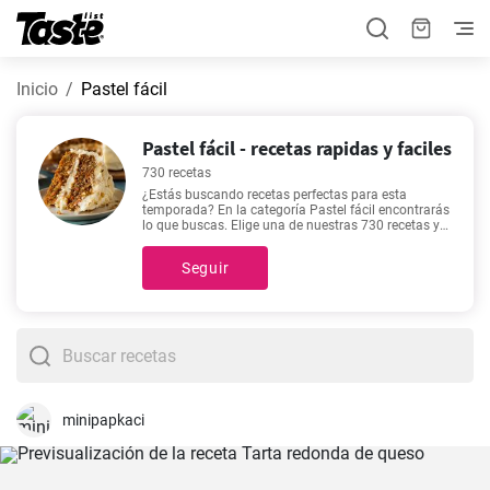
Inicio
Pastel fácil
Pastel fácil - recetas rapidas y faciles
730 recetas
¿Estás buscando recetas perfectas para esta
temporada? En la categoría Pastel fácil encontrarás
lo que buscas. Elige una de nuestras 730 recetas y
prepara un delicioso platillo ideal para cualquier día
de la semana. Estas recetas te tomarán 1 - 65
Seguir
minutos, con los tiempos exactos variando de
platillo en platillo. Si no sabes qué incluirás en tu
menú de la semana, te recomendamos recetas
como
Leche Frita
,
Una deliciosa tarta de Navidad
,
Receta perfecta de panqueques caseros
,
La clásica
receta de pastel de manzana con canela al horno
,
ya que son las más visitadas de nuestro sitio.
minipapkaci