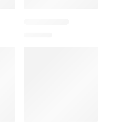
Días restantes: 11
Unimarc Ofertas
Super Bodega aCuenta Ofertas
26
02.08.2026 - 17.08.2026
En 02.08.2026