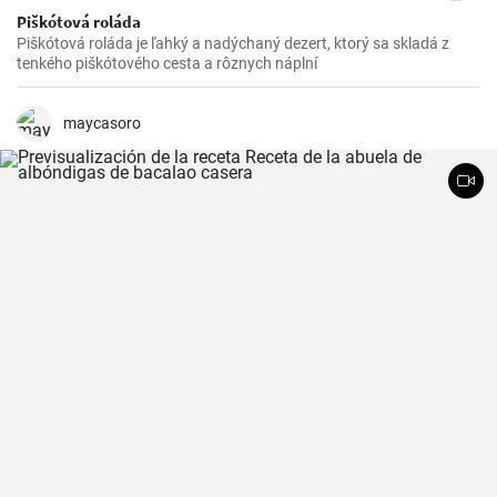
Piškótová roláda
Piškótová roláda je ľahký a nadýchaný dezert, ktorý sa skladá z
tenkého piškótového cesta a rôznych náplní
maycasoro