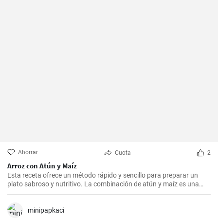
Ahorrar
Cuota
2
Arroz con Atún y Maíz
Esta receta ofrece un método rápido y sencillo para preparar un
plato sabroso y nutritivo. La combinación de atún y maíz es una
excelente manera de agregar algo de proteína y color a nuestra
dieta diaria.
minipapkaci