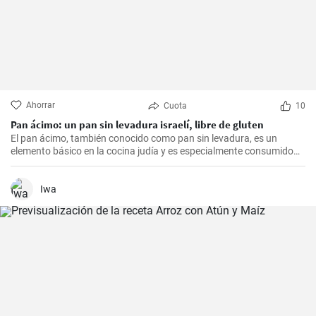
Ahorrar
Cuota
10
Pan ácimo: un pan sin levadura israelí, libre de gluten
El pan ácimo, también conocido como pan sin levadura, es un
elemento básico en la cocina judía y es especialmente consumido
durante Pesaj. En esta receta, te mostraré cómo hacer tu propio
pan ácimo casero de manera sencilla y deliciosa.
Iwa