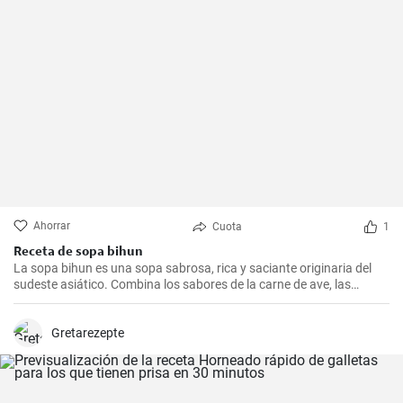
Ahorrar
Cuota
1
Receta de sopa bihun
La sopa bihun es una sopa sabrosa, rica y saciante originaria del
sudeste asiático. Combina los sabores de la carne de ave, las
verduras y los fideos de arroz en una sola olla. En casa la
preparamos todas las semanas.
Gretarezepte