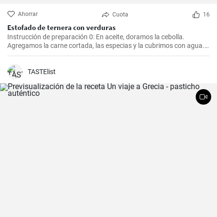
Ahorrar
Cuota
16
Estofado de ternera con verduras
Instrucción de preparación 0: En aceite, doramos la cebolla.
Agregamos la carne cortada, las especias y la cubrimos con agua.
Cocinamos hasta que esté tierna. Luego, agregamos las verduras,
el puré y cocinamos hasta que todo esté suave. Finalmente
agregamos la crema y dejamos que hierva.
TASTElist