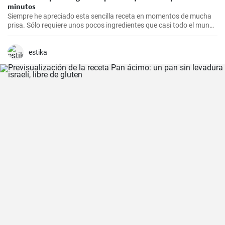
minutos
Siempre he apreciado esta sencilla receta en momentos de mucha
prisa. Sólo requiere unos pocos ingredientes que casi todo el mundo
tiene en casa, y en apenas 30 minutos puedes estar disfrutando de
unas deliciosas galletas caseras. Con su textura crujiente y su
sabor dulce, siempre eran un éxito para las visitas improvisadas y
estika
para compartir con amigos y familiares.