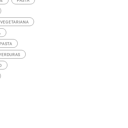
NE
PASTA
 VEGETARIANA
A
PASTA
 VERDURAS
O