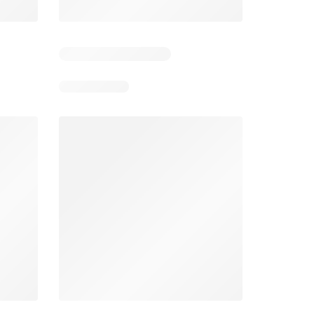
Días restantes: 11
Unimarc Ofertas
Super Bodega aCuenta Ofertas
26
02.08.2026 - 17.08.2026
En 02.08.2026