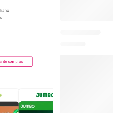
aliano
s
sta de compras