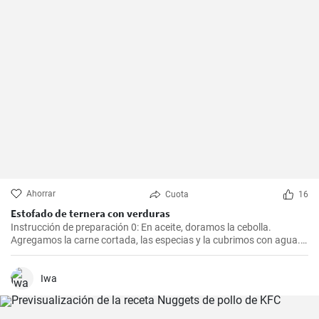
Ahorrar
Cuota
16
Estofado de ternera con verduras
Instrucción de preparación 0: En aceite, doramos la cebolla.
Agregamos la carne cortada, las especias y la cubrimos con agua.
Cocinamos hasta que esté tierna. Luego, agregamos las verduras,
el puré y cocinamos hasta que todo esté suave. Finalmente
agregamos la crema y dejamos que hierva.
Iwa