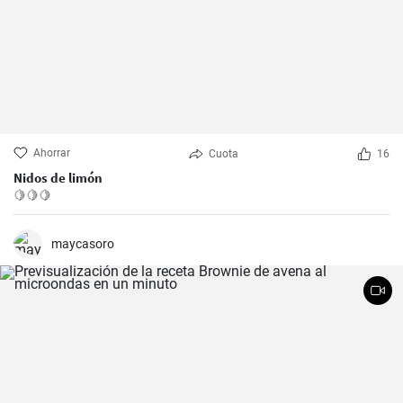
Ahorrar
Cuota
16
Nidos de limón
🍋🍋🍋
maycasoro