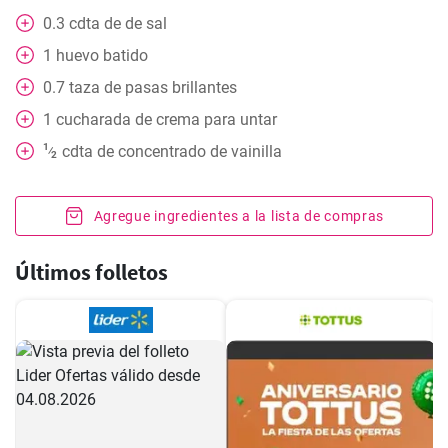
0.3
cdta
de de sal
1
huevo batido
0.7
taza
de pasas brillantes
1
cucharada
de crema para untar
1
cdta
de concentrado de vainilla
⁄
2
Agregue ingredientes a la lista de compras
Últimos folletos