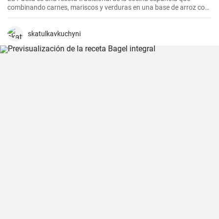
combinando carnes, mariscos y verduras en una base de arroz con
una mezcla de especias, ofrece una experiencia culinaria llena de
sabores y texturas. Aunque cada región de España tiene su propia
forma de hacer la paella, esta receta se acerca a la versión más
skatulkavkuchyni
clásica, la valenciana.