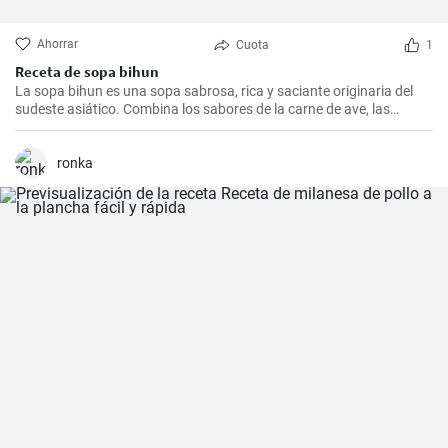
Ahorrar
Cuota
1
Receta de sopa bihun
La sopa bihun es una sopa sabrosa, rica y saciante originaria del
sudeste asiático. Combina los sabores de la carne de ave, las
verduras y los fideos de arroz en una sola olla. En casa la
preparamos todas las semanas.
ronka