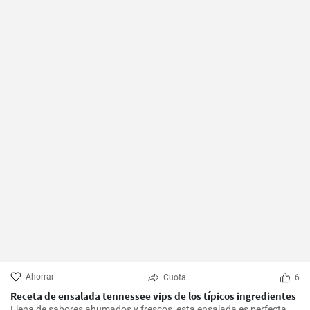
Ahorrar
Cuota
6
Receta de ensalada tennessee vips de los típicos ingredientes
Llena de sabores ahumados y frescos, esta ensalada es perfecta