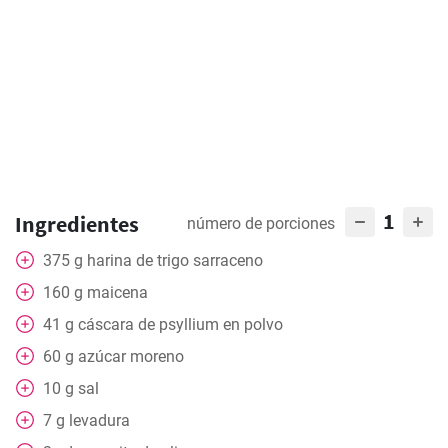
1
Ingredientes
número de porciones
375
g
harina de trigo sarraceno
160
g
maicena
41
g
cáscara de psyllium en polvo
60
g
azúcar moreno
10
g
sal
7
g
levadura