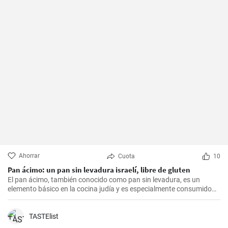
Ahorrar
Cuota
10
Pan ácimo: un pan sin levadura israelí, libre de gluten
El pan ácimo, también conocido como pan sin levadura, es un
elemento básico en la cocina judía y es especialmente consumido
durante Pesaj. En esta receta, te mostraré cómo hacer tu propio
pan ácimo casero de manera sencilla y deliciosa.
TASTElist