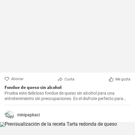
Ahorrar
Cuota
Me gusta
Fondue de queso sin alcohol
Prueba este delicioso fondue de queso sin alcohol para una
entretenimiento sin preocupaciones. Es el disfrute perfecto para
una noche acogedora con amigos y familiares. Sírvelo con tus
guarniciones favoritas como pan crujiente, verduras o incluso
frutas para una experiencia culinaria inolvidable.
minipapkaci