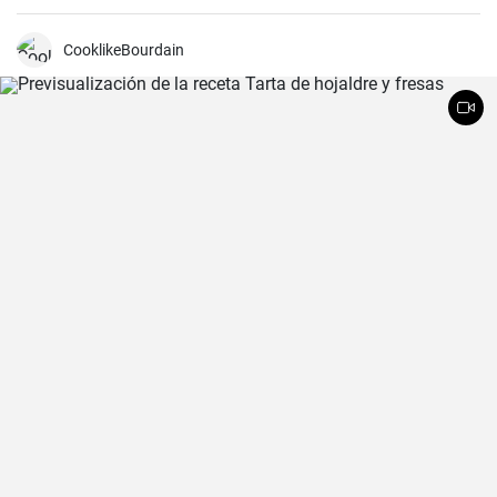
CooklikeBourdain