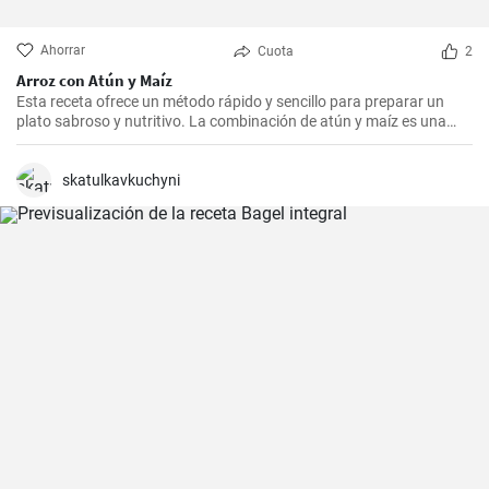
Ahorrar
Cuota
2
Arroz con Atún y Maíz
Esta receta ofrece un método rápido y sencillo para preparar un
plato sabroso y nutritivo. La combinación de atún y maíz es una
excelente manera de agregar algo de proteína y color a nuestra
dieta diaria.
skatulkavkuchyni