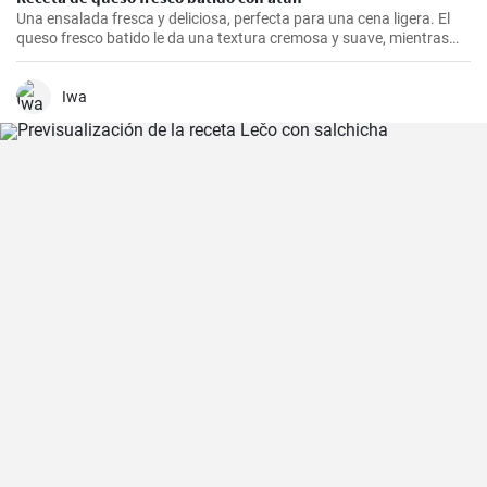
Una ensalada fresca y deliciosa, perfecta para una cena ligera. El
queso fresco batido le da una textura cremosa y suave, mientras
que el atún le aporta proteínas con el sabor. Suele servirse fría,
acompañada de tostadas o pan integral.
Iwa