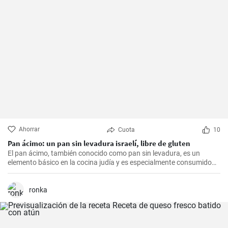
Ahorrar
Cuota
10
Pan ácimo: un pan sin levadura israelí, libre de gluten
El pan ácimo, también conocido como pan sin levadura, es un
elemento básico en la cocina judía y es especialmente consumido
durante Pesaj. En esta receta, te mostraré cómo hacer tu propio
pan ácimo casero de manera sencilla y deliciosa.
ronka