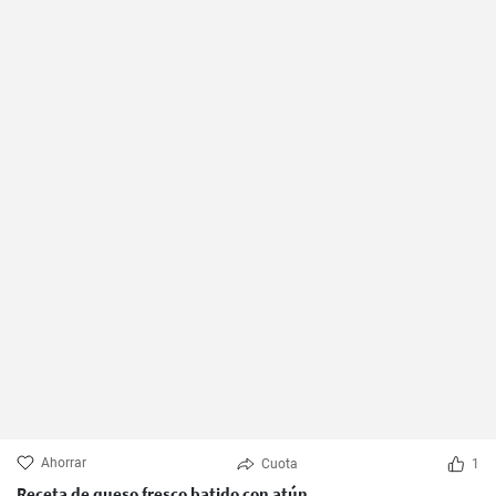
Ahorrar
Cuota
1
Receta de queso fresco batido con atún