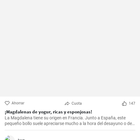
Ahorrar
Cuota
147
¡Magdalenas de yogur, ricas y esponjosas!
La Magdalena tiene su origen en Francia. Junto a España, este
pequeño bollo suele apreciarse mucho a la hora del desayuno o de
la merienda. ¡Con la receta que os propongo hoy, vuestras
magdalenas van a salir muy ricas y esponjosas! ¡No os la perdáis!