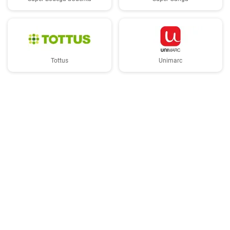
Tottus
Unimarc