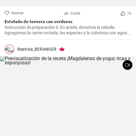
Ahorrar
Cuota
16
Estofado de ternera con verduras
Instrucción de preparación 0: En aceite, doramos la cebolla.
Agregamos la carne cortada, las especias y la cubrimos con agua.
Cocinamos hasta que esté tierna. Luego, agregamos las verduras,
el puré y cocinamos hasta que todo esté suave. Finalmente
agregamos la crema y dejamos que hierva.
Beatrice_BERANGER