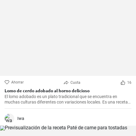
Ahorrar
Cuota
16
Lomo de cerdo adobado al horno delicioso
El lomo adobado es un plato tradicional que se encuentra en
muchas culturas diferentes con variaciones locales. Es una receta
sencilla y deliciosa que consiste en una pieza jugosa de lomo de
cerdo marinado (adobado) en una mezcla de especias, vinagre y ajo
antes de ser asado hasta quedar tierno y sabroso. Es excelente
Iwa
para una cena en familia o una comida especial.