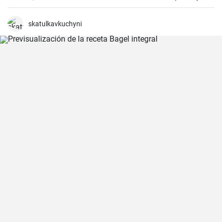
cocinada a fuego lento en una olla con agua hasta que quede suave
y tierna.
skatulkavkuchyni