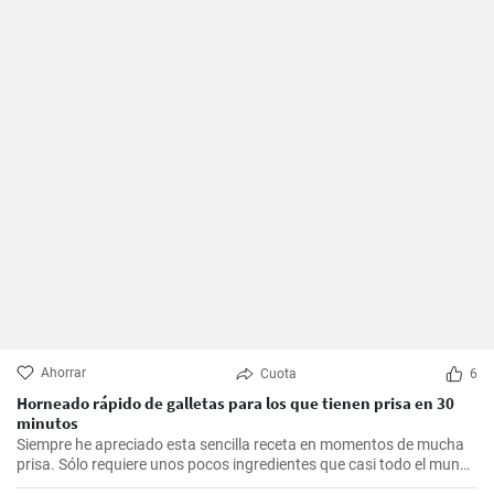
Ahorrar
Cuota
6
Horneado rápido de galletas para los que tienen prisa en 30
minutos
Siempre he apreciado esta sencilla receta en momentos de mucha
prisa. Sólo requiere unos pocos ingredientes que casi todo el mundo
tiene en casa, y en apenas 30 minutos puedes estar disfrutando de