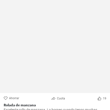
Ahorrar
Cuota
19
Rolada de manzana
Excelente rollo de manzana. Lo horneo cuando tengo muchas