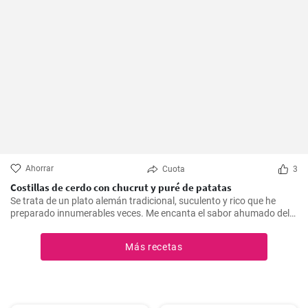
Ahorrar
Cuota
3
Costillas de cerdo con chucrut y puré de patatas
Se trata de un plato alemán tradicional, suculento y rico que he
preparado innumerables veces. Me encanta el sabor ahumado del
Kassler combinado con el chucrut ácido y el cremoso puré de
patatas. Esta receta es ideal para ocasiones especiales y también
Más recetas
es un delicioso plato reconfortante en los días más fríos.