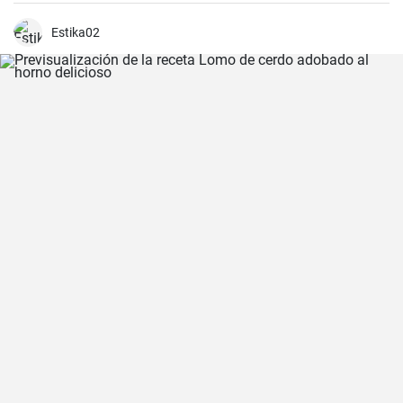
una mezcla de especias, ofrece una experiencia culinaria llena de
sabores y texturas. Aunque cada región de España tiene su propia
forma de hacer la paella, esta receta se acerca a la versión más
Estika02
clásica, la valenciana.