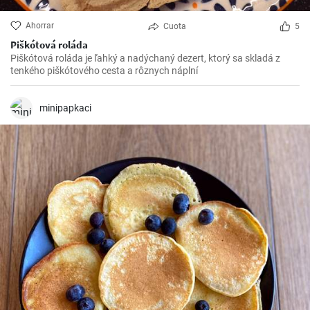
Ahorrar
Cuota
5
Piškótová roláda
Piškótová roláda je ľahký a nadýchaný dezert, ktorý sa skladá z
tenkého piškótového cesta a rôznych náplní
minipapkaci