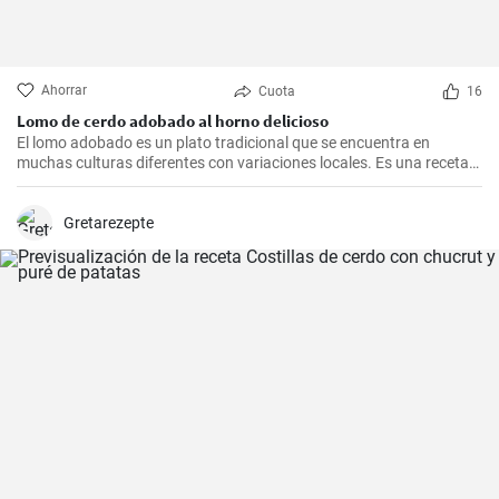
Ahorrar
Cuota
16
Lomo de cerdo adobado al horno delicioso
El lomo adobado es un plato tradicional que se encuentra en
muchas culturas diferentes con variaciones locales. Es una receta
sencilla y deliciosa que consiste en una pieza jugosa de lomo de
cerdo marinado (adobado) en una mezcla de especias, vinagre y ajo
antes de ser asado hasta quedar tierno y sabroso. Es excelente
Gretarezepte
para una cena en familia o una comida especial.