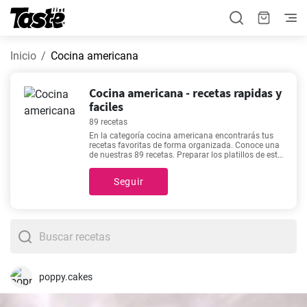
Inicio
Cocina americana
Cocina americana - recetas rapidas y
faciles
89 recetas
En la categoría cocina americana encontrarás tus
recetas favoritas de forma organizada. Conoce una
de nuestras 89 recetas. Preparar los platillos de esta
categoría te tomará alrededor de 5 - 375 minutos.
También puedes encontrar el tiempo de preparación
Seguir
de cada receta haciendo clic en ellas. Si no sabes
qué incluirás en tu menú de la semana, te
recomendamos recetas como
Croquetas de queso,
receta rápida
,
Bizcocho integral de limón saludable
,
Panqueques
,
Deliciosa Tarta de Manzana con
Hojaldre.
, ya que son las más visitadas de nuestro
sitio.
poppy.cakes