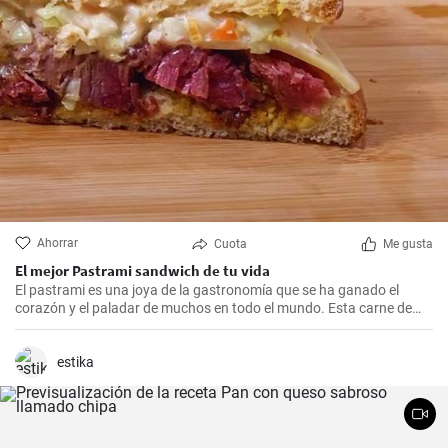
Ahorrar
Cuota
Me gusta
El mejor Pastrami sandwich de tu vida
El pastrami es una joya de la gastronomía que se ha ganado el
corazón y el paladar de muchos en todo el mundo. Esta carne de
vacuno curada con sal y una exquisita mezcla de especias,
ahumada y cocida a fuego lento, resulta en un sabor intenso y
delicioso.
estika