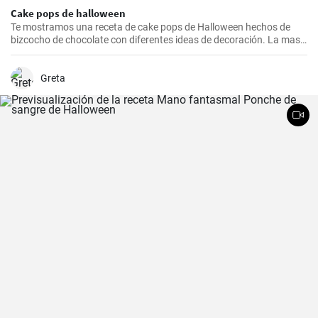
Cake pops de halloween
Te mostramos una receta de cake pops de Halloween hechos de
bizcocho de chocolate con diferentes ideas de decoración. La masa
de bizcocho desmenuzada se mezcla con buttercream y se ensarta
en palitos, luego se cubre con glaseado candy melts. La decoración
es muy imaginativa.
Greta