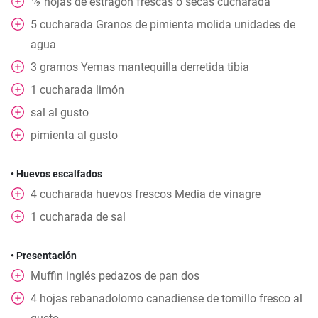
hojas
de estragón frescas o secas cucharada
⁄
2
5
cucharada
Granos de pimienta molida unidades de
agua
3
gramos
Yemas mantequilla derretida tibia
1
cucharada
limón
sal al gusto
pimienta al gusto
• Huevos escalfados
4
cucharada
huevos frescos Media de vinagre
1
cucharada
de sal
• Presentación
Muffin inglés pedazos de pan dos
4
hojas
rebanadolomo canadiense de tomillo fresco al