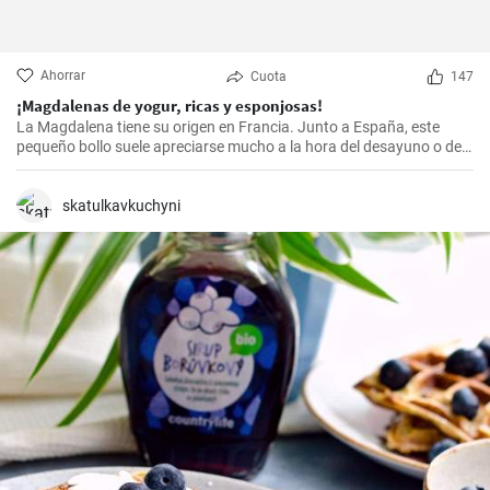
Ahorrar
Cuota
147
¡Magdalenas de yogur, ricas y esponjosas!
La Magdalena tiene su origen en Francia. Junto a España, este
pequeño bollo suele apreciarse mucho a la hora del desayuno o de
la merienda. ¡Con la receta que os propongo hoy, vuestras
magdalenas van a salir muy ricas y esponjosas! ¡No os la perdáis!
skatulkavkuchyni