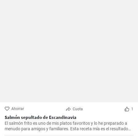
Ahorrar
Cuota
1
Salmón sepultado de Escandinavia
El salmón frito es uno de mis platos favoritos y lo he preparado a
menudo para amigos y familiares. Esta receta mía es el resultado
de mucha experimentación y personalización. Lo sorprendente es