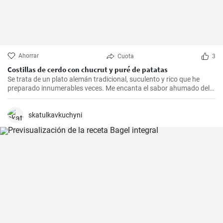
Ahorrar
Cuota
3
Costillas de cerdo con chucrut y puré de patatas
Se trata de un plato alemán tradicional, suculento y rico que he
preparado innumerables veces. Me encanta el sabor ahumado del
Kassler combinado con el chucrut ácido y el cremoso puré de
patatas. Esta receta es ideal para ocasiones especiales y también
es un delicioso plato reconfortante en los días más fríos.
skatulkavkuchyni