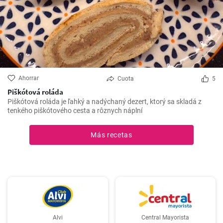
Ahorrar
Cuota
5
Piškótová roláda
Piškótová roláda je ľahký a nadýchaný dezert, ktorý sa skladá z
tenkého piškótového cesta a rôznych náplní
Más recetas
Alvi
Central Mayorista