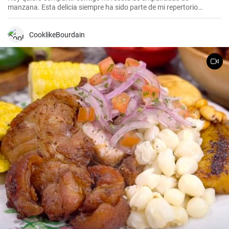
manzana. Esta delicia siempre ha sido parte de mi repertorio
culinario. Me gusta hacerlas en epocas de frio para endulzar el
paladar y demostrar que no sólo las empanadas saladas pueden
hacerte feliz. Es un postre que nunca falla en las reuniones
CooklikeBourdain
familiares y siempre impresiona a los invitados. Espero que la
disfrutes tanto como yo.