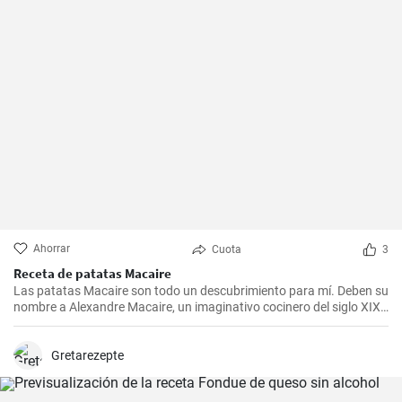
Ahorrar
Cuota
3
Receta de patatas Macaire
Las patatas Macaire son todo un descubrimiento para mí. Deben su
nombre a Alexandre Macaire, un imaginativo cocinero del siglo XIX.
Este plato de patatas de sabor exquisito es en realidad muy sencillo
y sólo requiere unos pocos ingredientes. Es lo que más me gusta
cocinar con mi familia los fines de semana, cuando podemos
Gretarezepte
disfrutar todos juntos de una comida. Con un poco de práctica,
¡tendrás una sabrosa receta de guarnición en tu repertorio culinario