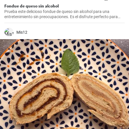
Fondue de queso sin alcohol
Prueba este delicioso fondue de queso sin alcohol para una
entretenimiento sin preocupaciones. Es el disfrute perfecto para
una noche acogedora con amigos y familiares. Sírvelo con tus
guarniciones favoritas como pan crujiente, verduras o incluso
frutas para una experiencia culinaria inolvidable.
Mis12