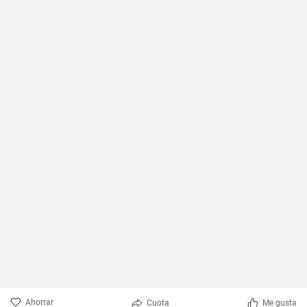
en un abrir y cerrar de ojos!
Ahorrar
Cuota
Me gusta