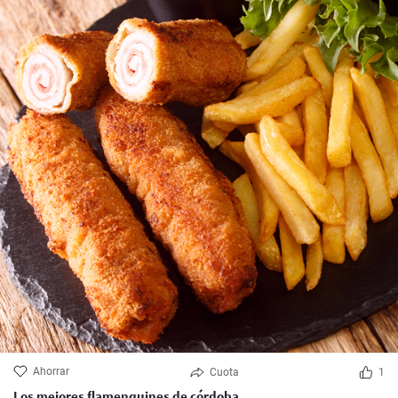
Ahorrar
Cuota
1
Los mejores flamenquines de córdoba