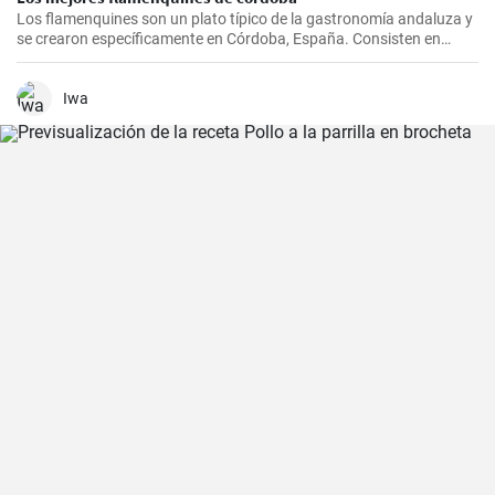
Los flamenquines son un plato típico de la gastronomía andaluza y
se crearon específicamente en Córdoba, España. Consisten en
rollitos de jamón serrano y carne de cerdo empanados y fritos. Son
crujientes por fuera y jugosos por dentro, generalmente se sirven
como tapas y son comúnmente acompañados con papas fritas y
Iwa
mayonesa.