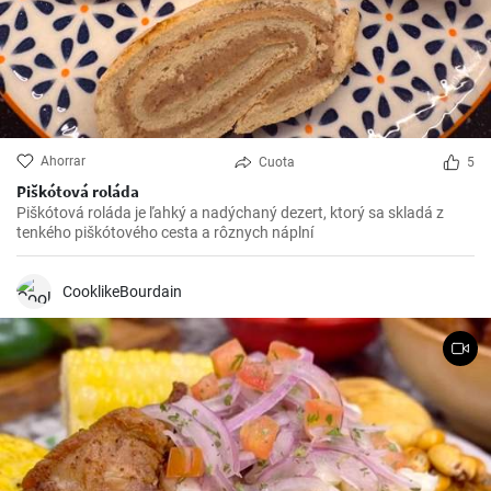
Ahorrar
Cuota
5
Piškótová roláda
Piškótová roláda je ľahký a nadýchaný dezert, ktorý sa skladá z
tenkého piškótového cesta a rôznych náplní
CooklikeBourdain