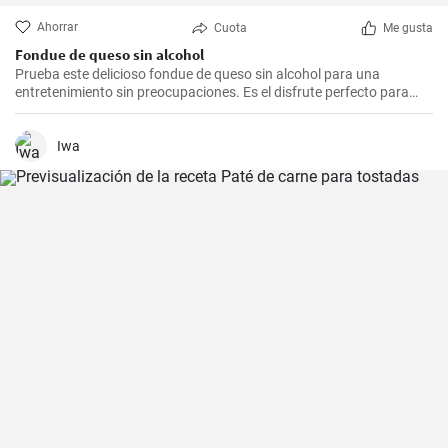
Ahorrar
Cuota
Me gusta
Fondue de queso sin alcohol
Prueba este delicioso fondue de queso sin alcohol para una
entretenimiento sin preocupaciones. Es el disfrute perfecto para
una noche acogedora con amigos y familiares. Sírvelo con tus
guarniciones favoritas como pan crujiente, verduras o incluso
frutas para una experiencia culinaria inolvidable.
Iwa