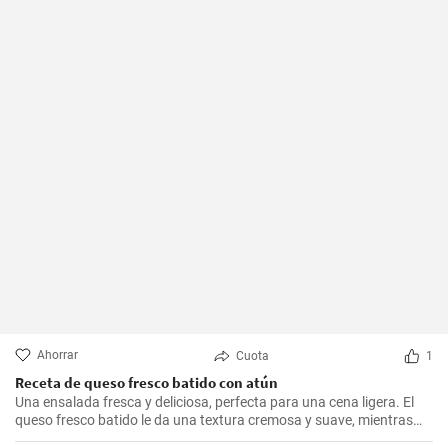
Ahorrar
Cuota
1
Receta de queso fresco batido con atún
Una ensalada fresca y deliciosa, perfecta para una cena ligera. El
queso fresco batido le da una textura cremosa y suave, mientras
que el atún le aporta proteínas con el sabor. Suele servirse fría,