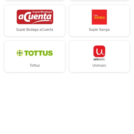
Super Bodega aCuenta
Super Ganga
Tottus
Unimarc