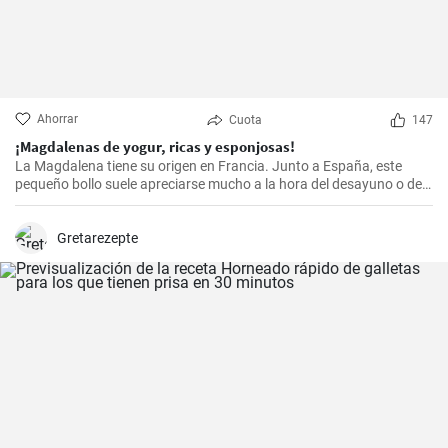
Ahorrar
Cuota
147
¡Magdalenas de yogur, ricas y esponjosas!
La Magdalena tiene su origen en Francia. Junto a España, este
pequeño bollo suele apreciarse mucho a la hora del desayuno o de
la merienda. ¡Con la receta que os propongo hoy, vuestras
magdalenas van a salir muy ricas y esponjosas! ¡No os la perdáis!
Gretarezepte