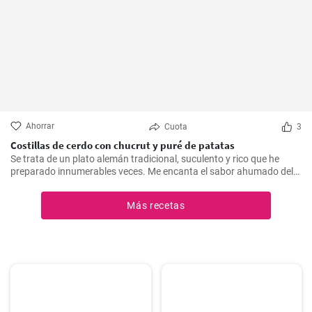
Ahorrar
Cuota
3
Costillas de cerdo con chucrut y puré de patatas
Se trata de un plato alemán tradicional, suculento y rico que he
preparado innumerables veces. Me encanta el sabor ahumado del
Kassler combinado con el chucrut ácido y el cremoso puré de
patatas. Esta receta es ideal para ocasiones especiales y también
Más recetas
es un delicioso plato reconfortante en los días más fríos.