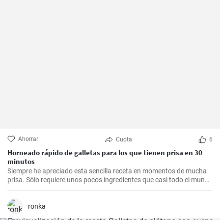
Ahorrar
Cuota
6
Horneado rápido de galletas para los que tienen prisa en 30
minutos
Siempre he apreciado esta sencilla receta en momentos de mucha
prisa. Sólo requiere unos pocos ingredientes que casi todo el mundo
tiene en casa, y en apenas 30 minutos puedes estar disfrutando de
unas deliciosas galletas caseras. Con su textura crujiente y su
sabor dulce, siempre eran un éxito para las visitas improvisadas y
ronka
para compartir con amigos y familiares.