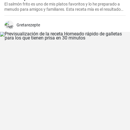
El salmón frito es uno de mis platos favoritos y lo he preparado a
menudo para amigos y familiares. Esta receta mía es el resultado
de mucha experimentación y personalización. Lo sorprendente es
que es increíblemente fácil de hacer y, a la vez, tan sabrosa e
impresionante. Un trozo de filete de salmón fresco se marina en un
Gretarezepte
encurtido picante y está listo para servir al cabo de dos días.