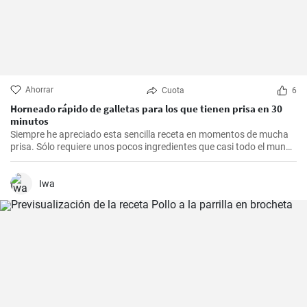
Ahorrar
Cuota
6
Horneado rápido de galletas para los que tienen prisa en 30
minutos
Siempre he apreciado esta sencilla receta en momentos de mucha
prisa. Sólo requiere unos pocos ingredientes que casi todo el mundo
tiene en casa, y en apenas 30 minutos puedes estar disfrutando de
unas deliciosas galletas caseras. Con su textura crujiente y su
sabor dulce, siempre eran un éxito para las visitas improvisadas y
Iwa
para compartir con amigos y familiares.