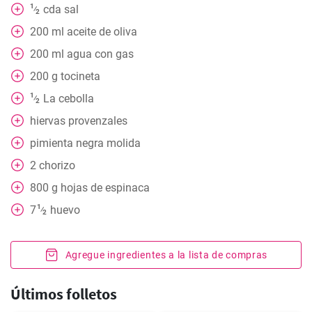
1
cda
sal
⁄
2
200
ml
aceite de oliva
200
ml
agua con gas
200
g
tocineta
1
La cebolla
⁄
2
hiervas provenzales
pimienta negra molida
2
chorizo
800
g
hojas de espinaca
1
7
huevo
⁄
2
Agregue ingredientes a la lista de compras
Últimos folletos