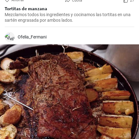
Ahorrar
Cuota
27
Tortitas de manzana
Mezclamos todos los ingredientes y cocinamos las tortitas en una
sartén engrasada por ambos lados.
Ofelia_Fermani