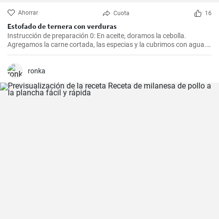
Ahorrar
Cuota
16
Estofado de ternera con verduras
Instrucción de preparación 0: En aceite, doramos la cebolla.
Agregamos la carne cortada, las especias y la cubrimos con agua.
Cocinamos hasta que esté tierna. Luego, agregamos las verduras,
el puré y cocinamos hasta que todo esté suave. Finalmente
agregamos la crema y dejamos que hierva.
ronka