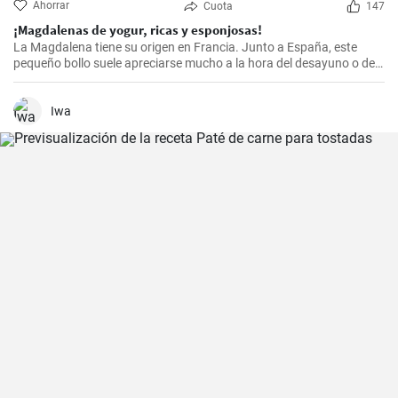
Ahorrar
Cuota
147
¡Magdalenas de yogur, ricas y esponjosas!
La Magdalena tiene su origen en Francia. Junto a España, este
pequeño bollo suele apreciarse mucho a la hora del desayuno o de
la merienda. ¡Con la receta que os propongo hoy, vuestras
magdalenas van a salir muy ricas y esponjosas! ¡No os la perdáis!
Iwa