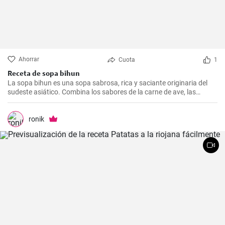
Ahorrar
Cuota
1
Receta de sopa bihun
La sopa bihun es una sopa sabrosa, rica y saciante originaria del
sudeste asiático. Combina los sabores de la carne de ave, las
verduras y los fideos de arroz en una sola olla. En casa la
preparamos todas las semanas.
ronik