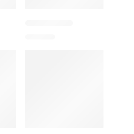
Días restantes: 10
Unimarc Ofertas
Super Bodega aCuenta Ofertas
26
02.08.2026 - 17.08.2026
En 02.08.2026