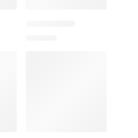
Días restantes: 12
Unimarc Ofertas
Super Bodega aCuenta Ofertas
26
02.08.2026 - 17.08.2026
En 02.08.2026