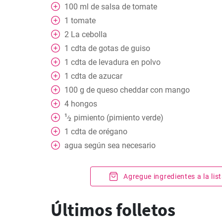
100
ml
de salsa de tomate
1
tomate
2
La cebolla
1
cdta
de gotas de guiso
1
cdta
de levadura en polvo
1
cdta
de azucar
100
g
de queso cheddar con mango
4
hongos
1
pimiento (pimiento verde)
⁄
2
1
cdta
de orégano
agua según sea necesario
Agregue ingredientes a la li
Últimos folletos